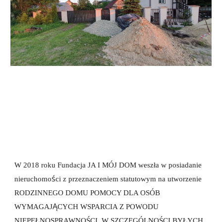
W 2018 roku Fundacja JA I MÓJ DOM weszła w posiadanie 
ś
nieruchomo
ci z przeznaczeniem statutowym na utworzenie 
RODZINNEGO DOMU POMOCY DLA OSÓB 
Ą
WYMAGAJ
CYCH WSPARCIA Z POWODU 
NIEPEŁNOSPRAWNOŚCI, W SZCZEGÓLNOŚCI BYŁYCH 