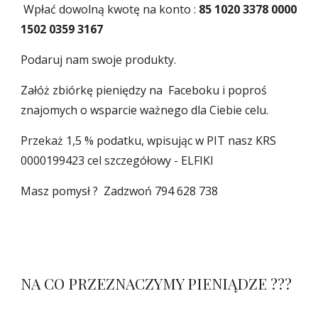
Wpłać dowolną kwotę na konto :
85 1020 3378 0000
1502 0359 3167
Podaruj nam swoje produkty.
Z
ałóż
zbiórkę
pieniędzy na Faceboku
i poproś
znajomych o wsparcie ważnego dla Ciebie celu.
P
rzeka
ż
1,5 % podatku, wpisując w PIT nasz KRS
000
0199423
cel szczegółowy - ELFIKI
Masz pomysł ? Zadzwoń
79
4 628 738
NA CO PRZEZNACZYMY PIENIĄDZE ???