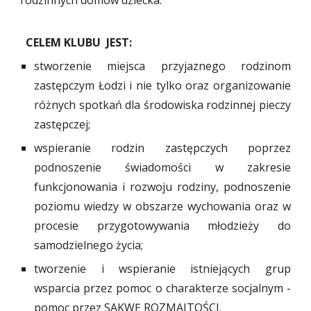
rodzinnych domów dziecka
.
CELEM KLU
BU
JEST:
stworzenie miejsca przyjaznego rodzinom
zastępczym Łodzi i nie tylko oraz organizowanie
ró
ż
nych spotkań dla środowiska rodzinnej pieczy
zastępczej;
wspieranie rodzin zastępczych poprzez
podnoszenie świadomo
ś
ci w zakresie
funkcjonowania i rozwoju rodziny, podnoszenie
poziomu wiedzy w obszarze wychowania oraz w
procesie przygotowywania młodzieży do
samodzielnego życia;
tworzenie i wspieranie istniejących grup
wsparcia przez pomoc o charakterze socjalnym -
pomoc przez SAKWĘ ROZMAITOŚCI.