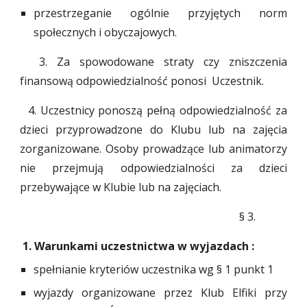
przestrzeganie ogólnie przyjętych norm
społecznych i obyczajowych.
3. Za spowodowane straty czy zniszczenia
finansową odpowiedzialność ponosi Uczestnik.
4. Uczestnicy ponoszą pełną odpowiedzialność za
dzieci przyprowadzone do Klubu lub na zajęcia
zorganizowane. Osoby prowadzące lub animatorzy
nie przejmują odpowiedzialno
ś
ci za dzieci
przebywające w Klubie lub na zajęciach.
§
3
.
1. Warunkami uczestnictwa w wyjazdach :
spełnianie kryteri
ów
u
czestnika wg §
1
punkt 1
w
yjazdy organizowane przez Klub Elfiki przy