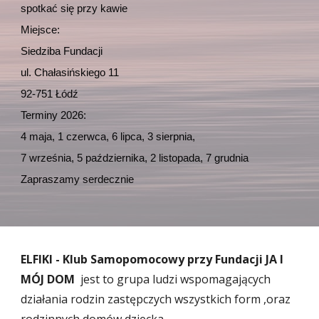
spotkać się przy kawie
Miejsce:
Siedziba Fundacji
ul. Chałasińskiego 11
92-751 Łódź
Terminy 2026:
4 maja, 1 czerwca, 6 lipca, 3 sierpnia,
7 września, 5 października, 2 listopada, 7 grudnia
Zapraszamy serdecznie
ELFIKI - Klub Samopomocowy przy Fundacji JA I
MÓJ DOM
jest to grupa ludzi wspomagających
działania rodzin zastępczych wszystkich form ,oraz